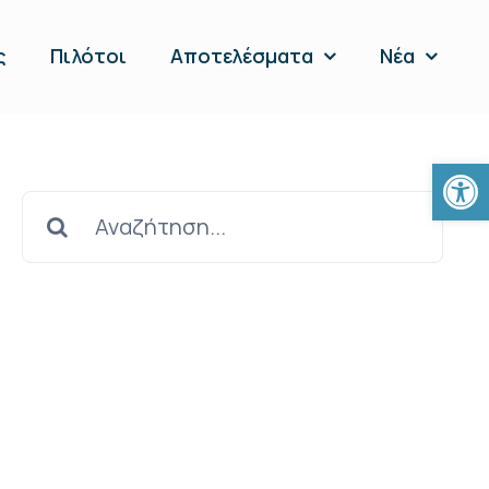
ς
Πιλότοι
Αποτελέσματα
Νέα
Open
Search
for: